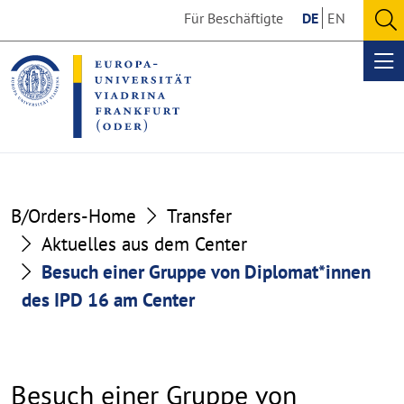
Go
Go
Für Beschäftigte
DE
EN
to
to
O
the
the
se
Op
content
footer
me
section
section
B/Orders-Home
Transfer
Aktuelles aus dem Center
Besuch einer Gruppe von Diplomat*innen
des IPD 16 am Center
Besuch einer Gruppe von