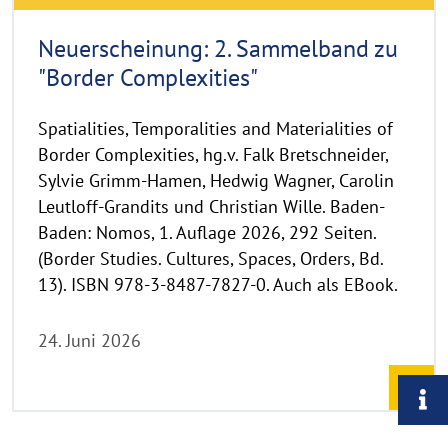
i
n
Neuerscheinung: 2. Sammelband zu
w
"Border Complexities"
e
i
Spatialities, Temporalities and Materialities of
s
Border Complexities, hg.v. Falk Bretschneider,
a
u
Sylvie Grimm-Hamen, Hedwig Wagner, Carolin
f
Leutloff-Grandits und Christian Wille. Baden-
k
Baden: Nomos, 1. Auflage 2026, 292 Seiten.
l
(Border Studies. Cultures, Spaces, Orders, Bd.
a
13). ISBN 978-3-8487-7827-0. Auch als EBook.
p
p
24. Juni 2026
e
n
Sc
öf