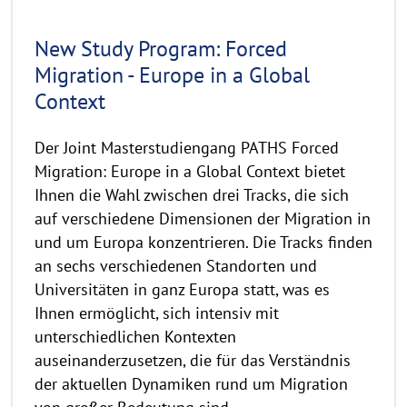
i
n
New Study Program: Forced
w
Migration - Europe in a Global
e
Context
i
s
a
Der Joint Masterstudiengang PATHS Forced
u
Migration: Europe in a Global Context bietet
f
Ihnen die Wahl zwischen drei Tracks, die sich
k
auf verschiedene Dimensionen der Migration in
l
und um Europa konzentrieren. Die Tracks finden
a
an sechs verschiedenen Standorten und
p
Universitäten in ganz Europa statt, was es
p
Ihnen ermöglicht, sich intensiv mit
e
unterschiedlichen Kontexten
n
auseinanderzusetzen, die für das Verständnis
der aktuellen Dynamiken rund um Migration