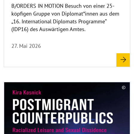
u
B/ORDERS IN MOTION Besuch von einer 25-
f
köpfigen Gruppe von Diplomat*innen aus dem
k
„16. International Diplomats Programme“
l
(IDP16) des Auswärtigen Amtes.
a
p
27. Mai 2026
p
e
n
R
©
e
C
a
o
d
p
y
m
r
o
i
r