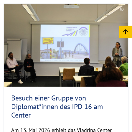
R
©
e
C
a
o
d
p
y
m
r
o
i
r
g
e
h
t
h
i
n
Besuch einer Gruppe von
w
Diplomat*innen des IPD 16 am
e
Center
i
s
a
Am 13. Mai 2026 erhielt das Viadrina Center