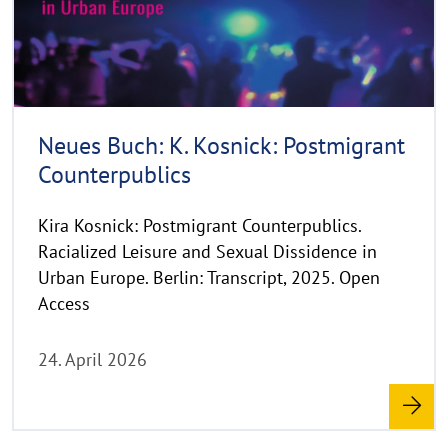
g
e
h
t
h
i
n
Neues Buch: K. Kosnick: Postmigrant
w
Counterpublics
e
i
Kira Kosnick: Postmigrant Counterpublics.
s
Racialized Leisure and Sexual Dissidence in
a
u
Urban Europe. Berlin: Transcript, 2025. Open
f
Access
k
l
24. April 2026
a
p
p
e