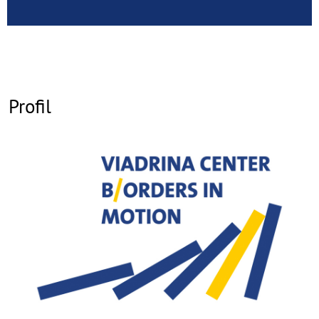
Profil
©
Copy
aufk