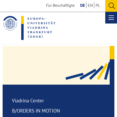
Go
Go
Für Beschäftigte
DE
EN
PL
to
to
O
the
the
se
Op
content
footer
me
section
section
©
Copy
Viadrina
aufk
Center
B/ORDERS
IN
MOTION
Viadrina Center
B/ORDERS IN MOTION