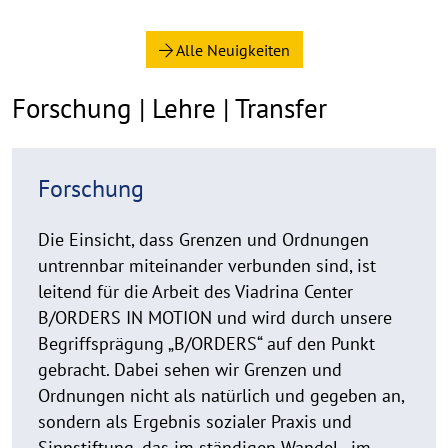
n
Alle Neuigkeiten
Forschung | Lehre | Transfer
R
Forschung
e
a
d
Die Einsicht, dass Grenzen und Ordnungen
m
untrennbar miteinander verbunden sind, ist
o
leitend für die Arbeit des Viadrina Center
r
B/ORDERS IN MOTION und wird durch unsere
e
Begriffsprägung „B/ORDERS“ auf den Punkt
gebracht. Dabei sehen wir Grenzen und
Ordnungen nicht als natürlich und gegeben an,
sondern als Ergebnis sozialer Praxis und
Sinnstiftung, das im ständigen Wandel, „im