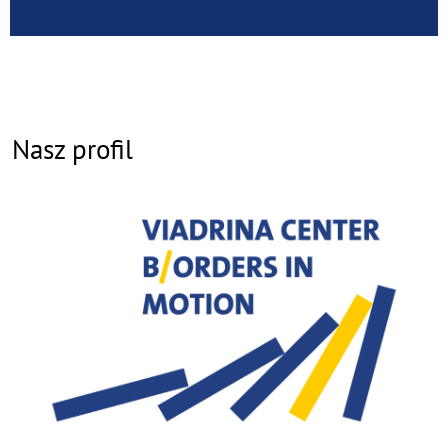
Nasz profil
©
Copy
aufk