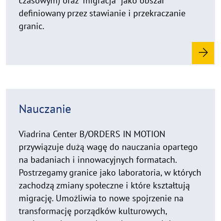
czasowym) oraz "migracja" jako obszar
definiowany przez stawianie i przekraczanie
granic.
R
Nauczanie
e
a
d
Viadrina Center B/ORDERS IN MOTION
m
przywiązuje dużą wagę do nauczania opartego
o
na badaniach i innowacyjnych formatach.
r
Postrzegamy granice jako laboratoria, w których
e
zachodzą zmiany społeczne i które kształtują
migrację. Umożliwia to nowe spojrzenie na
transformację porządków kulturowych,