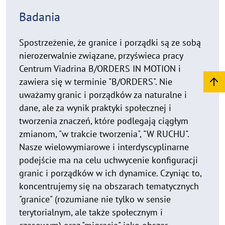
R
Badania
e
a
d
Spostrzeżenie, że granice i porządki są ze sobą
m
nierozerwalnie związane, przyświeca pracy
o
Centrum Viadrina B/ORDERS IN MOTION i
r
zawiera się w terminie "B/ORDERS". Nie
e
uważamy granic i porządków za naturalne i
dane, ale za wynik praktyki społecznej i
tworzenia znaczeń, które podlegają ciągłym
zmianom, "w trakcie tworzenia", "W RUCHU".
Nasze wielowymiarowe i interdyscyplinarne
podejście ma na celu uchwycenie konfiguracji
granic i porządków w ich dynamice. Czyniąc to,
koncentrujemy się na obszarach tematycznych
"granice" (rozumiane nie tylko w sensie
terytorialnym, ale także społecznym i