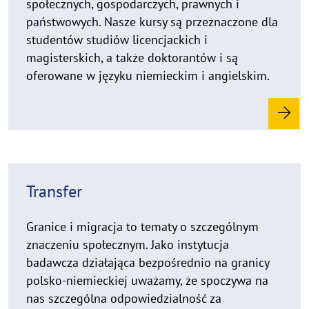
społecznych, gospodarczych, prawnych i
państwowych. Nasze kursy są przeznaczone dla
studentów studiów licencjackich i
magisterskich, a także doktorantów i są
oferowane w języku niemieckim i angielskim.
R
Transfer
e
a
d
Granice i migracja to tematy o szczególnym
m
znaczeniu społecznym. Jako instytucja
o
badawcza działająca bezpośrednio na granicy
r
polsko-niemieckiej uważamy, że spoczywa na
e
nas szczególna odpowiedzialność za