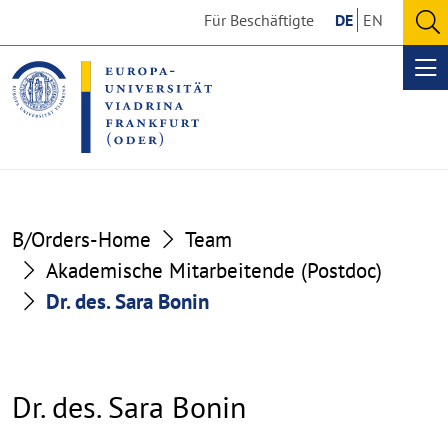
Go
Go
Für Beschäftigte
DE
EN
to
to
O
the
the
se
Op
content
footer
me
section
section
B/Orders-Home
Team
Akademische Mitarbeitende (Postdoc)
Dr. des. Sara Bonin
Dr. des. Sara Bonin