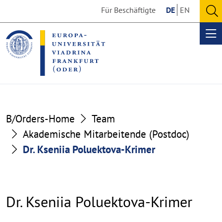
Go
Go
Für Beschäftigte
DE
EN
to
to
O
the
the
se
Op
content
footer
me
section
section
B/Orders-Home
Team
Akademische Mitarbeitende (Postdoc)
Dr. Kseniia Poluektova-Krimer
Dr. Kseniia Poluektova-Krimer