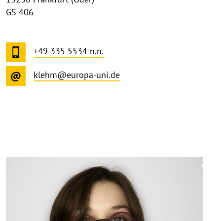
GS 406
+49 335 5534 n.n.
klehm@europa-uni.de
©
Copy
aufk