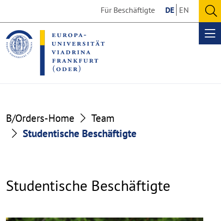
Go
Go
Für Beschäftigte
DE
EN
to
to
O
the
the
se
Op
content
footer
me
section
section
B/Orders-Home
Team
Studentische Beschäftigte
Studentische Beschäftigte