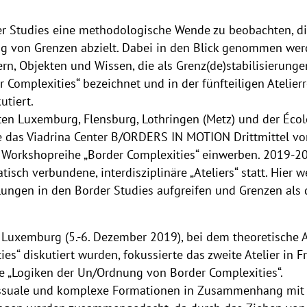
rder Studies eine methodologische Wende zu beobachten, d
g von Grenzen abzielt. Dabei in den Blick genommen we
pern, Objekten und Wissen, die als Grenz(de)stabilisierun
 Complexities“ bezeichnet und in der fünfteiligen Atelier
utiert.
en Luxemburg, Flensburg, Lothringen (Metz) und der Écol
te das Viadrina Center B/ORDERS IN MOTION Drittmittel v
e Workshopreihe „Border Complexities“ einwerben. 2019-2
tisch verbundene, interdisziplinäre „Ateliers“ statt. Hier
klungen in den Border Studies aufgreifen und Grenzen als
Luxemburg (5.-6. Dezember 2019), bei dem theoretische 
ies“ diskutiert wurden, fokussierte das zweite Atelier in F
ie „Logiken der Un/Ordnung von Border Complexities“.
essuale und komplexe Formationen in Zusammenhang mit