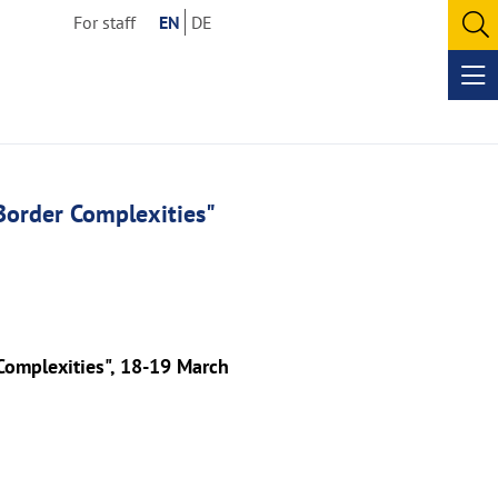
For staff
EN
DE
O
se
Op
me
order Complexities"
Complexities", 18-19 March