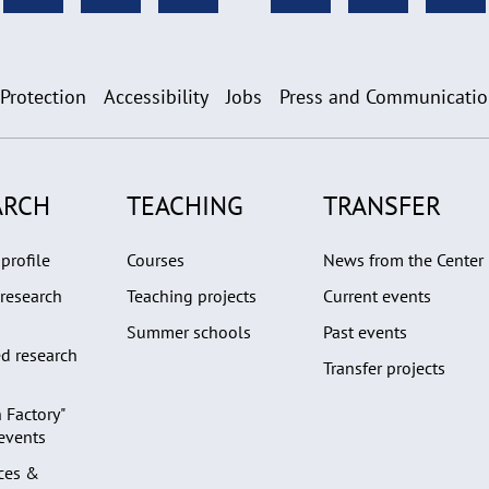
 Protection
Accessibility
Jobs
Press and Communicati
ARCH
TEACHING
TRANSFER
profile
Courses
News from the Center
research
Teaching projects
Current events
Summer schools
Past events
d research
Transfer projects
 Factory"
 events
ces &