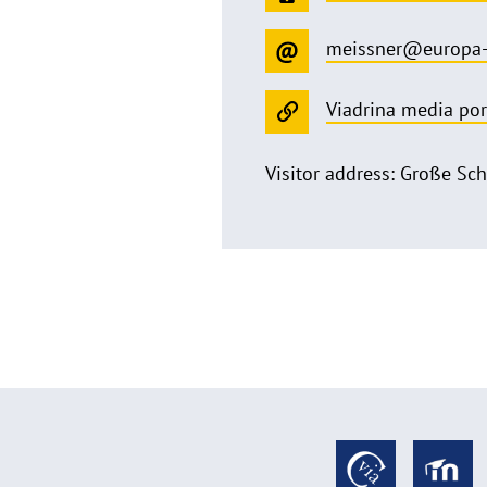
meissner@europa-
Viadrina media por
Visitor address: Große Sch