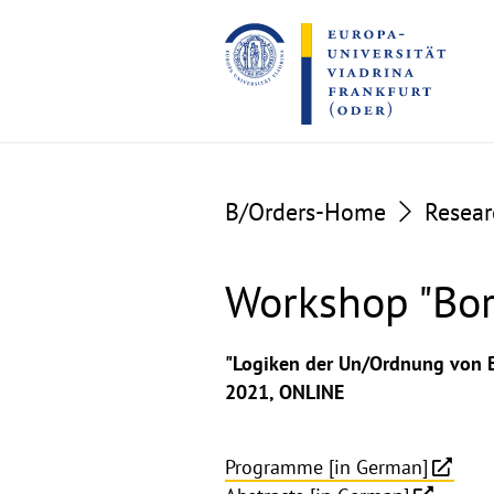
Go
Go
to
to
the
the
content
footer
section
section
B/Orders-Home
Resear
Workshop "Bor
Workshop
"Logiken der Un/Ordnung von B
2021, ONLINE
"Border
Complexities"
Programme [in German]