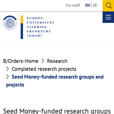
Go
Go
For staff
EN
DE
to
to
O
the
the
se
Op
content
footer
me
section
section
Seed
B/Orders-Home
Research
Money-
Completed research projects
Seed Money-funded research groups and
funded
projects
research
groups
and
Seed Money-funded research groups