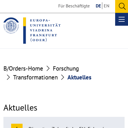
Go
Go
Für Beschäftigte
DE
EN
to
to
O
the
the
se
Op
content
footer
me
section
section
B/Orders-Home
Forschung
Transformationen
Aktuelles
Aktuelles