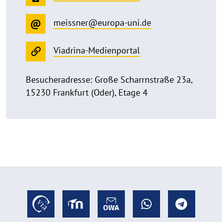
meissner@europa-uni.de
Viadrina-Medienportal
Besucheradresse: Große Scharrnstraße 23a,
15230 Frankfurt (Oder), Etage 4