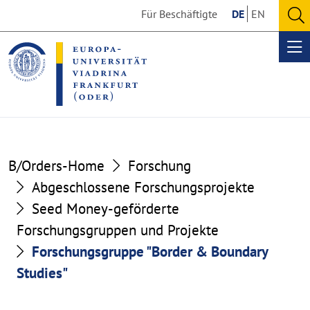
Go
Go
Für Beschäftigte
DE
EN
to
to
O
the
the
se
Op
content
footer
me
section
section
B/Orders-Home
Forschung
Abgeschlossene Forschungsprojekte
Seed Money-geförderte
Forschungsgruppen und Projekte
Forschungsgruppe "Border & Boundary
Studies"