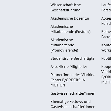
Wissenschaftliche
Lauf
Geschäftsführung
Forsc
Akademische Dozentur
Abge
Forsc
Akademische
Mitarbeitende (Postdoc)
Reihe
Facto
Akademische
Mitarbeitende
Konf
(Promovierende)
Work
Studentische Beschäftigte
Publi
Assoziierte Mitglieder
Koope
Viadr
Partner*innen des Viadrina
B/OR
Center B/ORDERS IN
MOT
MOTION
Gastwissenschaftler*innen
Ehemalige Fellows und
Gastwissenschaftler*innen