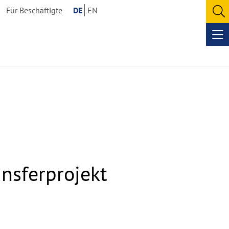
Für Beschäftigte
DE
EN
O
se
Op
me
nsferprojekt