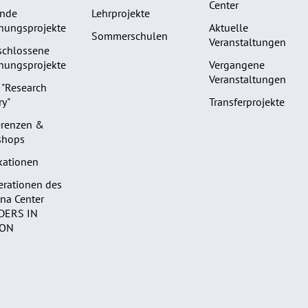
Center
ende
Lehrprojekte
hungsprojekte
Aktuelle
Sommerschulen
Veranstaltungen
schlossene
hungsprojekte
Vergangene
Veranstaltungen
 "Research
ry"
Transferprojekte
erenzen &
shops
kationen
rationen des
ina Center
DERS IN
ION