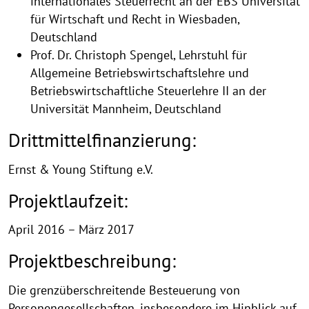
internationales Steuerrecht an der EBS Universität
Centre
für Wirtschaft und Recht in Wiesbaden,
Deutschland
of
Prof. Dr. Christoph Spengel, Lehrstuhl für
Excellence
Allgemeine Betriebswirtschaftslehre und
Betriebswirtschaftliche Steuerlehre II an der
Universität Mannheim, Deutschland
Drittmittelfinanzierung:
Ernst & Young Stiftung e.V.
Projektlaufzeit:
April 2016 – März 2017
Projektbeschreibung:
Die grenzüberschreitende Besteuerung von
Personengesellschaften, insbesondere im Hinblick auf