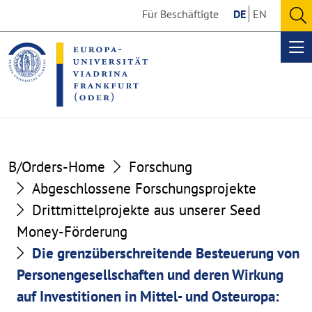
Go
Go
Für Beschäftigte
DE
EN
to
to
O
the
the
se
Op
content
footer
me
section
section
B/Orders-Home
Forschung
Abgeschlossene Forschungsprojekte
Drittmittelprojekte aus unserer Seed
Money-Förderung
Die grenzüberschreitende Besteuerung von
Personengesellschaften und deren Wirkung
auf Investitionen in Mittel- und Osteuropa: