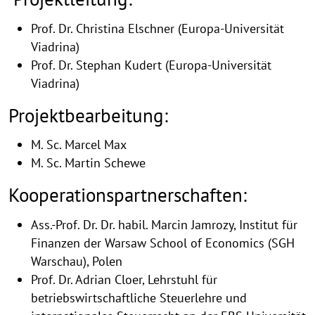
grenzüberschreitende
Prof. Dr. Christina Elschner (Europa-Universität
Besteuerung
Viadrina)
von
Prof. Dr. Stephan Kudert (Europa-Universität
Viadrina)
Personengesellschaften
und
Projektbearbeitung:
deren
M. Sc. Marcel Max
Wirkung
M. Sc. Martin Schewe
auf
Kooperationspartnerschaften:
Investitionen
in
Ass.-Prof. Dr. Dr. habil. Marcin Jamrozy, Institut für
Mittel-
Finanzen der Warsaw School of Economics (SGH
Warschau), Polen
und
Prof. Dr. Adrian Cloer, Lehrstuhl für
Osteuropaean
betriebswirtschaftliche Steuerlehre und
Monnet